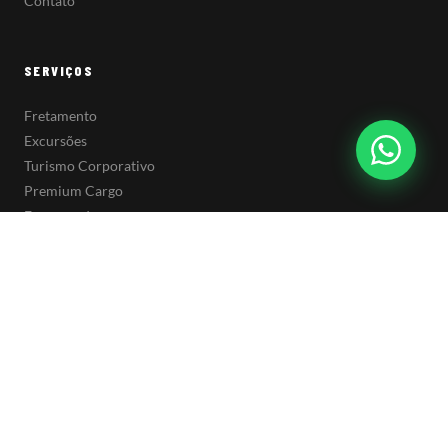
Contato
SERVIÇOS
Fretamento
Excursões
Turismo Corporativo
Premium Cargo
Encomendas
CONTATO
(51) 98064-4080
contato@premiumtur.com.br
Rua Frederico Mentz, 1050
MATRIZ
Navegantes · Porto Alegre/RS
CEP 90240-110